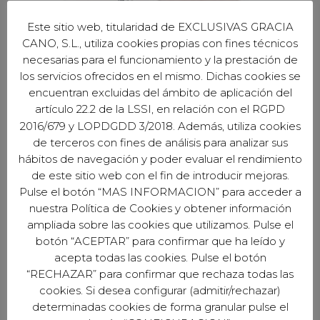
Este sitio web, titularidad de EXCLUSIVAS GRACIA
CANO, S.L., utiliza cookies propias con fines técnicos
necesarias para el funcionamiento y la prestación de
los servicios ofrecidos en el mismo. Dichas cookies se
encuentran excluidas del ámbito de aplicación del
artículo 22.2 de la LSSI, en relación con el RGPD
2016/679 y LOPDGDD 3/2018. Además, utiliza cookies
de terceros con fines de análisis para analizar sus
hábitos de navegación y poder evaluar el rendimiento
de este sitio web con el fin de introducir mejoras.
Pulse el botón “MAS INFORMACION” para acceder a
nuestra Política de Cookies y obtener información
EXCLUSIVAS GARCÍA CANO S.L.
ampliada sobre las cookies que utilizamos. Pulse el
Avd. del Profesor Arnold J. Toynbee S/N
botón “ACEPTAR” para confirmar que ha leído y
Naves 1, 3 y 4 - Córdoba (España)
acepta todas las cookies. Pulse el botón
“RECHAZAR” para confirmar que rechaza todas las
cookies. Si desea configurar (admitir/rechazar)
determinadas cookies de forma granular pulse el