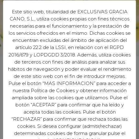
Este sitio web, titularidad de EXCLUSIVAS GRACIA
CANO, S.L., utiliza cookies propias con fines técnicos
necesarias para el funcionamiento y la prestación de
los servicios ofrecidos en el mismo. Dichas cookies se
encuentran excluidas del ámbito de aplicación del
artículo 22.2 de la LSSI, en relación con el RGPD
2016/679 y LOPDGDD 3/2018. Además, utiliza cookies
de terceros con fines de análisis para analizar sus
hábitos de navegación y poder evaluar el rendimiento
de este sitio web con el fin de introducir mejoras.
Pulse el botón “MAS INFORMACION” para acceder a
nuestra Política de Cookies y obtener información
EXCLUSIVAS GARCÍA CANO S.L.
ampliada sobre las cookies que utilizamos. Pulse el
Avd. del Profesor Arnold J. Toynbee S/N
botón “ACEPTAR” para confirmar que ha leído y
Naves 1, 3 y 4 - Córdoba (España)
acepta todas las cookies. Pulse el botón
“RECHAZAR” para confirmar que rechaza todas las
cookies. Si desea configurar (admitir/rechazar)
determinadas cookies de forma granular pulse el