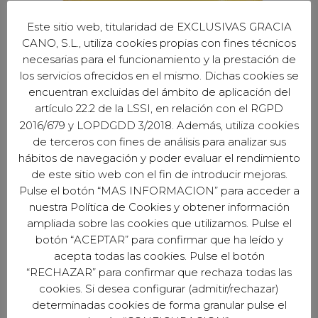
Este sitio web, titularidad de EXCLUSIVAS GRACIA
CANO, S.L., utiliza cookies propias con fines técnicos
necesarias para el funcionamiento y la prestación de
los servicios ofrecidos en el mismo. Dichas cookies se
encuentran excluidas del ámbito de aplicación del
artículo 22.2 de la LSSI, en relación con el RGPD
2016/679 y LOPDGDD 3/2018. Además, utiliza cookies
de terceros con fines de análisis para analizar sus
hábitos de navegación y poder evaluar el rendimiento
de este sitio web con el fin de introducir mejoras.
Pulse el botón “MAS INFORMACION” para acceder a
nuestra Política de Cookies y obtener información
EXCLUSIVAS GARCÍA CANO S.L.
ampliada sobre las cookies que utilizamos. Pulse el
Avd. del Profesor Arnold J. Toynbee S/N
botón “ACEPTAR” para confirmar que ha leído y
Naves 1, 3 y 4 - Córdoba (España)
acepta todas las cookies. Pulse el botón
“RECHAZAR” para confirmar que rechaza todas las
cookies. Si desea configurar (admitir/rechazar)
determinadas cookies de forma granular pulse el