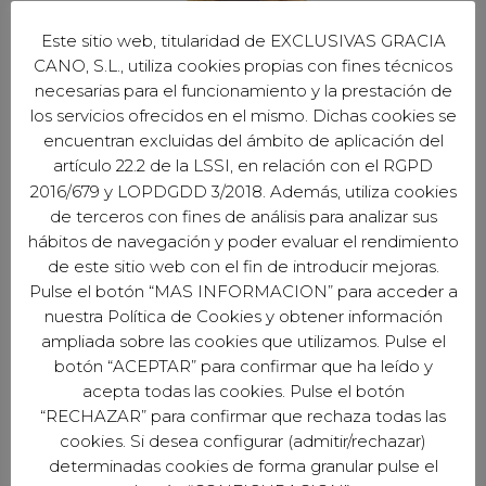
Este sitio web, titularidad de EXCLUSIVAS GRACIA
CANO, S.L., utiliza cookies propias con fines técnicos
necesarias para el funcionamiento y la prestación de
los servicios ofrecidos en el mismo. Dichas cookies se
encuentran excluidas del ámbito de aplicación del
artículo 22.2 de la LSSI, en relación con el RGPD
2016/679 y LOPDGDD 3/2018. Además, utiliza cookies
de terceros con fines de análisis para analizar sus
hábitos de navegación y poder evaluar el rendimiento
de este sitio web con el fin de introducir mejoras.
Pulse el botón “MAS INFORMACION” para acceder a
nuestra Política de Cookies y obtener información
EXCLUSIVAS GARCÍA CANO S.L.
ampliada sobre las cookies que utilizamos. Pulse el
Avd. del Profesor Arnold J. Toynbee S/N
botón “ACEPTAR” para confirmar que ha leído y
Naves 1, 3 y 4 - Córdoba (España)
acepta todas las cookies. Pulse el botón
“RECHAZAR” para confirmar que rechaza todas las
cookies. Si desea configurar (admitir/rechazar)
determinadas cookies de forma granular pulse el