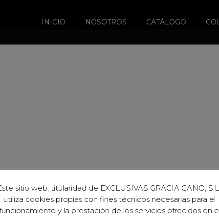
INICIO
NOSOTROS
CATÁLOGO
CO
Este sitio web, titularidad de EXCLUSIVAS GRACIA CANO, S.L.
utiliza cookies propias con fines técnicos necesarias para el
funcionamiento y la prestación de los servicios ofrecidos en e