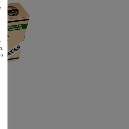
e
D
y
s.
ta
r
r