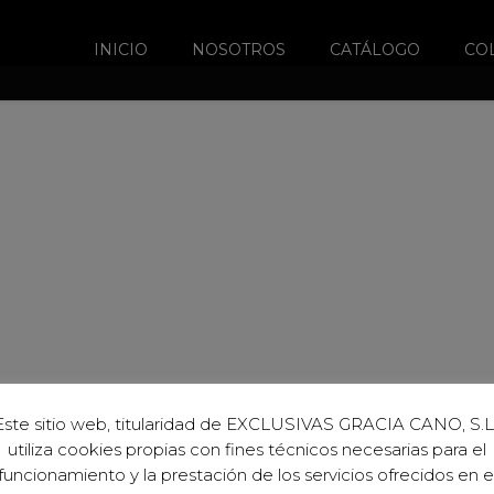
INICIO
NOSOTROS
CATÁLOGO
CO
Este sitio web, titularidad de EXCLUSIVAS GRACIA CANO, S.L.
utiliza cookies propias con fines técnicos necesarias para el
funcionamiento y la prestación de los servicios ofrecidos en e