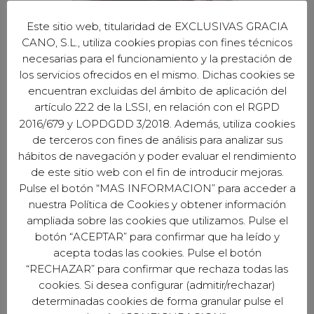
Este sitio web, titularidad de EXCLUSIVAS GRACIA
CANO, S.L., utiliza cookies propias con fines técnicos
necesarias para el funcionamiento y la prestación de
los servicios ofrecidos en el mismo. Dichas cookies se
encuentran excluidas del ámbito de aplicación del
artículo 22.2 de la LSSI, en relación con el RGPD
2016/679 y LOPDGDD 3/2018. Además, utiliza cookies
de terceros con fines de análisis para analizar sus
hábitos de navegación y poder evaluar el rendimiento
de este sitio web con el fin de introducir mejoras.
Pulse el botón “MAS INFORMACION” para acceder a
nuestra Política de Cookies y obtener información
EXCLUSIVAS GARCÍA CANO S.L.
ampliada sobre las cookies que utilizamos. Pulse el
Avd. del Profesor Arnold J. Toynbee S/N
botón “ACEPTAR” para confirmar que ha leído y
Naves 1, 3 y 4 - Córdoba (España)
acepta todas las cookies. Pulse el botón
“RECHAZAR” para confirmar que rechaza todas las
cookies. Si desea configurar (admitir/rechazar)
determinadas cookies de forma granular pulse el