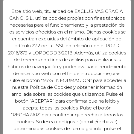
Este sitio web, titularidad de EXCLUSIVAS GRACIA
CANO, S.L., utiliza cookies propias con fines técnicos
necesarias para el funcionamiento y la prestación de
los servicios ofrecidos en el mismo. Dichas cookies se
encuentran excluidas del ámbito de aplicación del
artículo 22.2 de la LSSI, en relación con el RGPD
2016/679 y LOPDGDD 3/2018. Además, utiliza cookies
de terceros con fines de análisis para analizar sus
hábitos de navegación y poder evaluar el rendimiento
de este sitio web con el fin de introducir mejoras.
Pulse el botón “MAS INFORMACION” para acceder a
nuestra Política de Cookies y obtener información
EXCLUSIVAS GARCÍA CANO S.L.
ampliada sobre las cookies que utilizamos. Pulse el
Avd. del Profesor Arnold J. Toynbee S/N
botón “ACEPTAR” para confirmar que ha leído y
Naves 1, 3 y 4 - Córdoba (España)
acepta todas las cookies. Pulse el botón
“RECHAZAR” para confirmar que rechaza todas las
cookies. Si desea configurar (admitir/rechazar)
determinadas cookies de forma granular pulse el