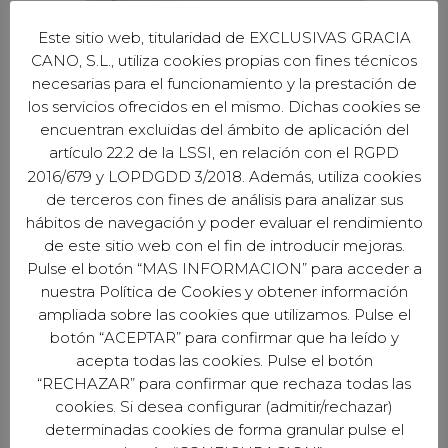
Este sitio web, titularidad de EXCLUSIVAS GRACIA
CANO, S.L., utiliza cookies propias con fines técnicos
necesarias para el funcionamiento y la prestación de
los servicios ofrecidos en el mismo. Dichas cookies se
encuentran excluidas del ámbito de aplicación del
artículo 22.2 de la LSSI, en relación con el RGPD
2016/679 y LOPDGDD 3/2018. Además, utiliza cookies
de terceros con fines de análisis para analizar sus
hábitos de navegación y poder evaluar el rendimiento
de este sitio web con el fin de introducir mejoras.
Pulse el botón “MAS INFORMACION” para acceder a
nuestra Política de Cookies y obtener información
EXCLUSIVAS GARCÍA CANO S.L.
ampliada sobre las cookies que utilizamos. Pulse el
Avd. del Profesor Arnold J. Toynbee S/N
botón “ACEPTAR” para confirmar que ha leído y
Naves 1, 3 y 4 - Córdoba (España)
acepta todas las cookies. Pulse el botón
“RECHAZAR” para confirmar que rechaza todas las
cookies. Si desea configurar (admitir/rechazar)
determinadas cookies de forma granular pulse el