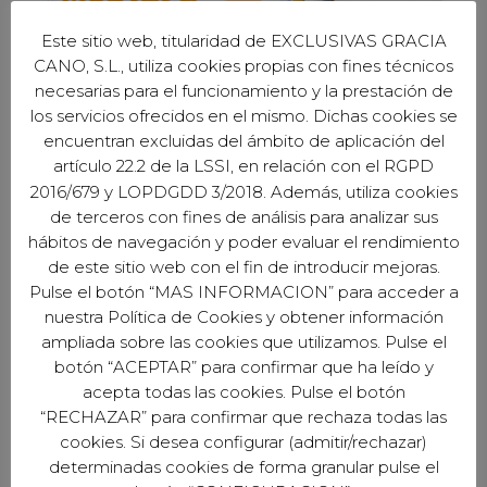
Este sitio web, titularidad de EXCLUSIVAS GRACIA
CANO, S.L., utiliza cookies propias con fines técnicos
necesarias para el funcionamiento y la prestación de
los servicios ofrecidos en el mismo. Dichas cookies se
encuentran excluidas del ámbito de aplicación del
artículo 22.2 de la LSSI, en relación con el RGPD
2016/679 y LOPDGDD 3/2018. Además, utiliza cookies
de terceros con fines de análisis para analizar sus
hábitos de navegación y poder evaluar el rendimiento
de este sitio web con el fin de introducir mejoras.
Pulse el botón “MAS INFORMACION” para acceder a
nuestra Política de Cookies y obtener información
EXCLUSIVAS GARCÍA CANO S.L.
ampliada sobre las cookies que utilizamos. Pulse el
Avd. del Profesor Arnold J. Toynbee S/N
botón “ACEPTAR” para confirmar que ha leído y
Naves 1, 3 y 4 - Córdoba (España)
acepta todas las cookies. Pulse el botón
“RECHAZAR” para confirmar que rechaza todas las
cookies. Si desea configurar (admitir/rechazar)
determinadas cookies de forma granular pulse el