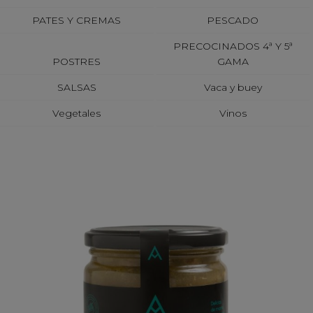
PATES Y CREMAS
PESCADO
PRECOCINADOS 4ª Y 5ª
POSTRES
GAMA
SALSAS
Vaca y buey
Vegetales
Vinos
ARTEMONTE
Faisán deshuesado en
escabeche 330 gr.