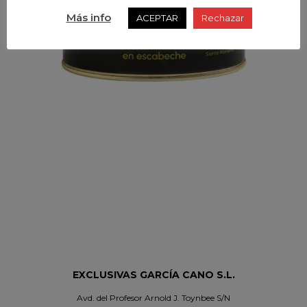
Más info
ACEPTAR
Rechazar
EXCLUSIVAS GARCÍA CANO S.L.
Avd. del Profesor Arnold J. Toynbee S/N